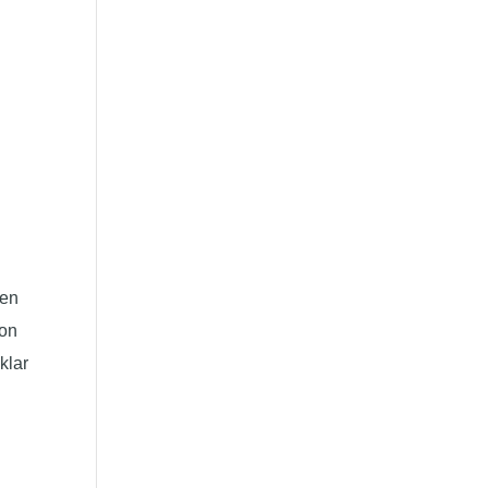
den
ion
klar