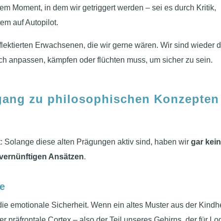
dem Moment, in dem wir getriggert werden – sei es durch Kritik,
em auf Autopilot.
eflektierten Erwachsenen, die wir gerne wären. Wir sind wieder 
ich anpassen, kämpfen oder flüchten muss, um sicher zu sein.
gang zu philosophischen Konzepten
it: Solange diese alten Prägungen aktiv sind, haben wir
gar kei
vernünftigen Ansätzen
.
le
die emotionale Sicherheit. Wenn ein altes Muster aus der Kindh
 der präfrontale Cortex – also der Teil unseres Gehirns, der für Lo