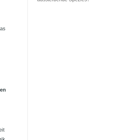
das
nen
eit
gik