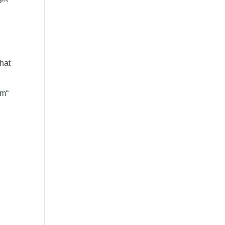
 hat
rm“