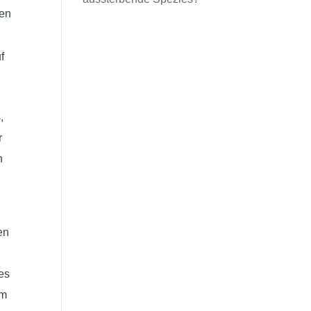
ren
f
,
r
n
en
es
om