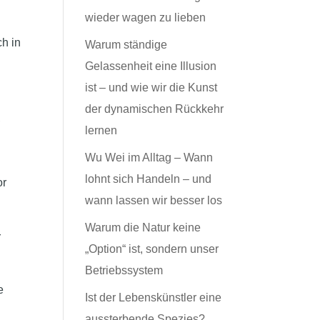
wieder wagen zu lieben
s
ch in
Warum ständige
Gelassenheit eine Illusion
ist – und wie wir die Kunst
der dynamischen Rückkehr
,
lernen
Wu Wei im Alltag – Wann
lohnt sich Handeln – und
or
wann lassen wir besser los
Warum die Natur keine
r
„Option“ ist, sondern unser
Betriebssystem
e
Ist der Lebenskünstler eine
aussterbende Spezies?